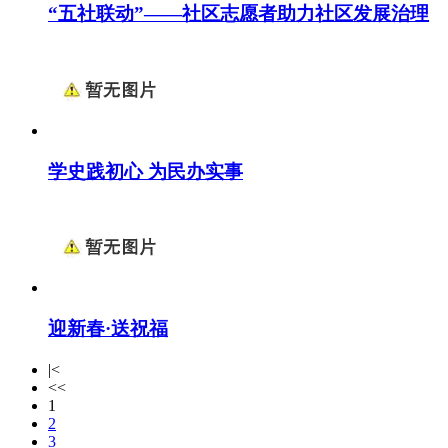
“五社联动”——社区志愿者助力社区发展治理
学史践初心 为民办实事
迎新春·送祝福
|<
<<
1
2
3