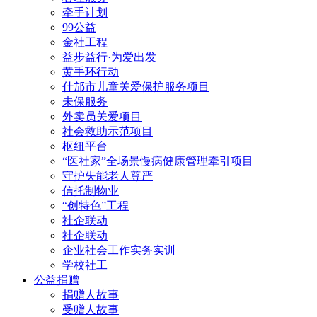
牵手计划
99公益
金社工程
益步益行·为爱出发
黄手环行动
什邡市儿童关爱保护服务项目
未保服务
外卖员关爱项目
社会救助示范项目
枢纽平台
“医社家”全场景慢病健康管理牵引项目
守护失能老人尊严
信托制物业
“创特色”工程
社企联动
社企联动
企业社会工作实务实训
学校社工
公益捐赠
捐赠人故事
受赠人故事