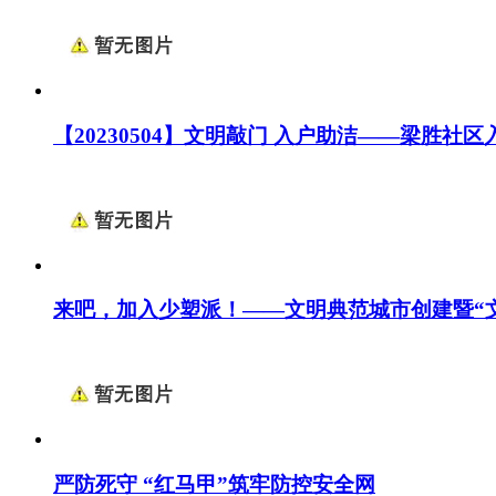
【20230504】文明敲门 入户助洁——梁胜社
来吧，加入少塑派！——文明典范城市创建暨“
严防死守 “红马甲”筑牢防控安全网